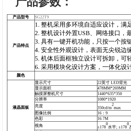
产品参数：
产品型号
SG22T9
1.
整机采用多环境自适应设计，满
2.
整机设计
外
置USB、
网络
接口，
3.
具有一键开机功能，只按一个按
产品特点
4.
安全性外观设计，表面无尖锐边
5.
机体
后
面框独立设计可拆卸，可
6.
采用模块化设计方案，一体化设
颜色
显示尺寸
22英寸 LED背光
显示面积
478MM*269MM
触摸屏整机尺寸
1440*635*350
分辨率
1080*1920
2
亮度
液晶面板
350cd/m
max
图像比例
16：9
色彩
1
6.7M
0
0
视角
±
178
水平; ±17
8