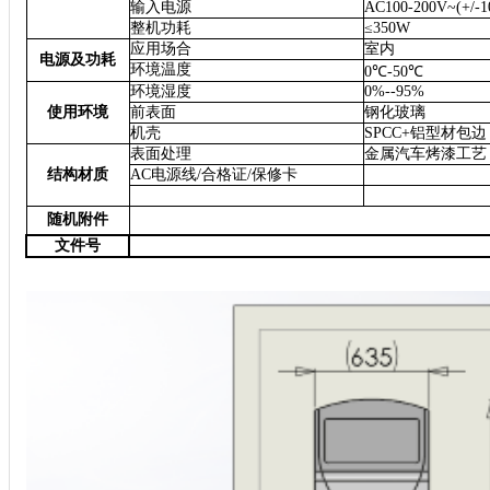
输入电源
AC100-200V~(+/-1
整机功耗
≤350W
应用场合
室内
电源及功耗
环境温度
0℃-
5
0℃
环境湿度
0%--95%
使用环境
前表面
钢化玻璃
机壳
SPCC+铝型材包边
表面处理
金属汽车烤漆工艺
结构材质
AC电源线/合格证/保修卡
随机附件
文件号