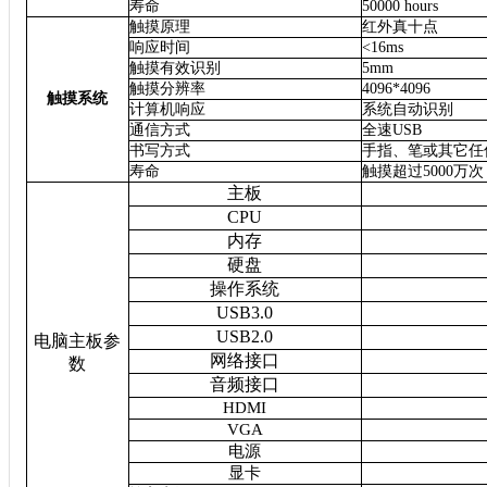
寿命
50000 hours
触摸原理
红外真十点
响应时间
<16ms
触摸有效识别
5mm
触摸分辨率
4096*4096
触摸系统
计算机响应
系统自动识别
通信方式
全速USB
书写方式
手指、笔或其它任
寿命
触摸超过5000万次
主板
CPU
内存
硬盘
操作系统
USB3.0
USB2.0
电脑主板参
网络接口
数
音频接口
HDMI
VGA
电源
显卡