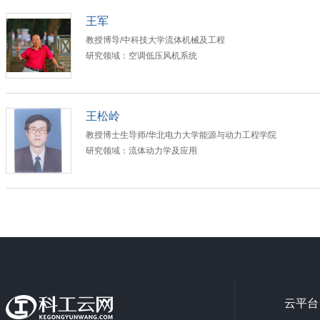
王军
教授博导/中科技大学流体机械及工程
研究领域：空调低压风机系统
王松岭
教授博士生导师/华北电力大学能源与动力工程学院
研究领域：流体动力学及应用
云平台