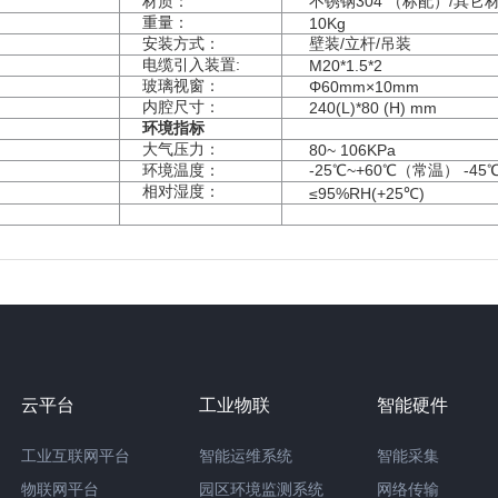
材质：
不锈钢
304
（标配）/其它
重量：
10Kg
安装方式：
壁装/立杆/吊装
电缆引入装置:
M20*1.5*2
玻璃视窗：
Φ60mm×10mm
内腔尺寸：
240(L)*80 (H) mm
环境指标
大气压力：
80~ 106KPa
环境温度
：
-25
℃
~+60
℃（常温）
-45
相对湿度：
≤95%RH(+25
℃
)
云平台
工业物联
智能硬件
工业互联网平台
智能运维系统
智能采集
物联网平台
园区环境监测系统
网络传输