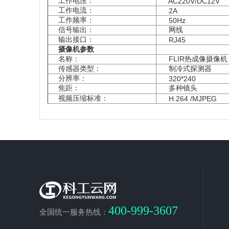
工作电压：
AC220V/DC12V
工作电流：
2A
工作频率：
50Hz
信号输出：
网线
输出接口：
RJ45
摄像机参数
名称：
FLIR
热成像摄像机
传感器类型：
制冷式探测器
分辨率：
320*240
焦距：
多种镜头
视频压缩标准：
H.264 /MJPEG
400-999-3607
全国统一服务热线：