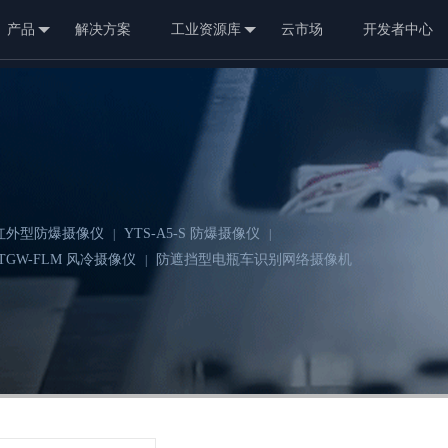
产品
解决方案
工业资源库
云市场
开发者中心
5 红外型防爆摄像仪
YTS-A5-S 防爆摄像仪
|
|
TGW-FLM 风冷摄像仪
防遮挡型电瓶车识别网络摄像机
|