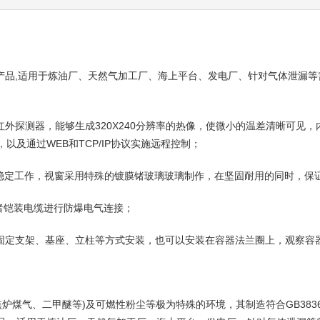
的产品,适用于炼油厂、天然气加工厂、海上平台、发电厂、针对气体泄漏
红外探测器，能够生成320X240分辨率的热像，使微小的温差清晰可见
及通过WEB和TCP/IP协议实施远程控制；
长时间稳定工作，视窗采用特殊的镀膜锗玻璃玻璃制作，在坚固耐用的同时，
或者铠装电缆进行防爆电气连接；
、固定支架、基座、立柱等方式安装，也可以安装在容器法兰圈上，观察容
煤气、二甲醚等)及可燃性粉尘等极为特殊的环境，其制造符合GB3836-