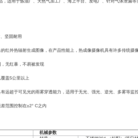
品，适用于炼油厂、天然气加工厂、海上平台、发电厂、针对气体泄漏等
质、坚固耐用
出的红外热辐射生成图像，在产品性能上，热成像摄像机具有许多传统摄
别，无红暴，不易被发现
覆盖5公里以上
具有远超于可见光的雨雾穿透能力，适用于无光、强光、逆光、多雾等监
范围控制在±2° C之内
机械参数